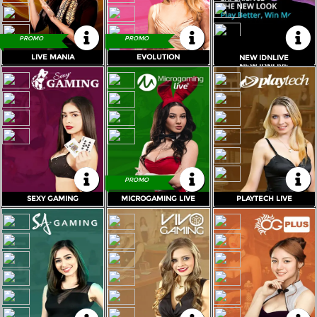
Promosi
DAFTAR
MASUK
DAFTAR
MASUK
DAFTAR
MASUK
Blackjack
10Rb
50Jt
Dragon Tiger
10Rb
10Jt
Hubungi Kami
KEMBALI
KEMBALI
KEMBALI
PROMO
PROMO
Wheel
1Rb
1Jt
Blackjack
10Rb
20Jt
LIVE MANIA
EVOLUTION
Live Chat
LIVE MANIA
EVOLUTION
NEW IDNLIVE
Dragon Tiger
5Rb
5Jt
Wheel
1Rb
10Jt
NEW IDNLIVE
Meja
Min
Max
Meja
Min
Max
Meja
Min
Max
Pengaduan Customer
Baccarat
10Rb
30Jt
Roulette
1Rb
5Jt
Roulette
2Rb
20Jt
Pilih Bahasa:
Dragon Tiger
10Rb
30Jt
Baccarat
10Rb
7,5Jt
Sicbo
2Rb
2Jt
Sicbo
10Rb
30Jt
Dragon Tiger
10Rb
7,5Jt
Baccarat
1Rb
20Jt
DAFTAR
MASUK
DAFTAR
MASUK
DAFTAR
MASUK
Roulette
10Rb
30Jt
Blackjack
25Rb
2,5Jt
Blackjack
10Rb
20Jt
MASUK
DAFTAR
KEMBALI
KEMBALI
KEMBALI
PROMO
Sicbo
1Rb
5Jt
Dragon Tiger
10Rb
1Jt
SEXY GAMING
MICROGAMING LIVE
PLAYTECH LIVE
SEXY GAMING
MICROGAMING LIVE
PLAYTECH LIVE
Special Games
1Rb
10Jt
&copy; Premium77 - Play The Best IDNSlot
Games Most Popular in Indonesia. Hak Cipta
Meja
Min
Max
Meja
Min
Max
Meja
Min
Max
Dilindungi.
Baccarat
1Rb
30Jt
Baccarat
5Rb
30Jt
Baccarat
1Rb
10Jt
Dragon Tiger
1Rb
30Jt
Roulette
1Rb
30Jt
Dragon Tiger
1Rb
10Jt
Roulette
1Rb
30Jt
Blackjack
250Rb
30Jt
Roulette
1Rb
10Jt
DAFTAR
MASUK
DAFTAR
MASUK
DAFTAR
MASUK
Sicbo
1Rb
30Jt
Special Games
10Rb
30Jt
Wheel
1Rb
10Jt